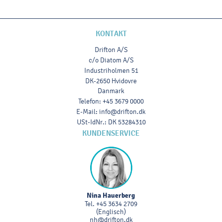
KONTAKT
Drifton A/S
c/o Diatom A/S
Industriholmen 51
DK-2650 Hvidovre
Danmark
Telefon
:
+45 3679 0000
E-Mail
:
info@drifton.dk
USt-IdNr.
:
DK 53284310
KUNDENSERVICE
Nina Hauerberg
Tel.
+45 3634 2709
(Englisch)
nh@drifton.dk