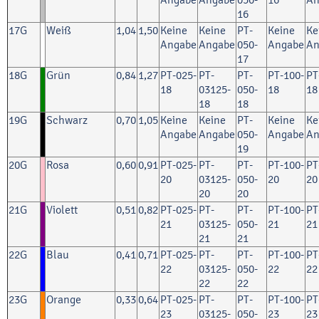
16
17G
Weiß
1,04
1,50
Keine
Keine
PT-
Keine
Ke
Angabe
Angabe
050-
Angabe
An
17
18G
Grün
0,84
1,27
PT-025-
PT-
PT-
PT-100-
PT
18
03125-
050-
18
18
18
18
19G
Schwarz
0,70
1,05
Keine
Keine
PT-
Keine
Ke
Angabe
Angabe
050-
Angabe
An
19
20G
Rosa
0,60
0,91
PT-025-
PT-
PT-
PT-100-
PT
20
03125-
050-
20
20
20
20
21G
Violett
0,51
0,82
PT-025-
PT-
PT-
PT-100-
PT
21
03125-
050-
21
21
21
21
22G
Blau
0,41
0,71
PT-025-
PT-
PT-
PT-100-
PT
22
03125-
050-
22
22
22
22
23G
Orange
0,33
0,64
PT-025-
PT-
PT-
PT-100-
PT
23
03125-
050-
23
23