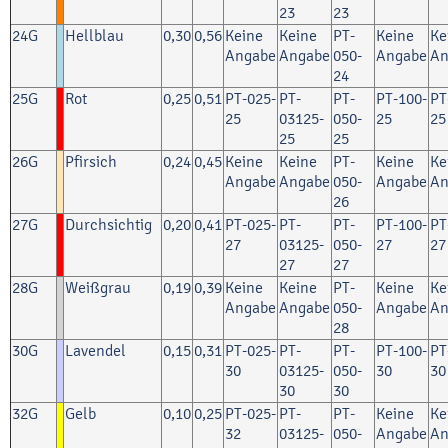
23
23
24G
Hellblau
0,30
0,56
Keine
Keine
PT-
Keine
Ke
Angabe
Angabe
050-
Angabe
An
24
25G
Rot
0,25
0,51
PT-025-
PT-
PT-
PT-100-
PT
25
03125-
050-
25
25
25
25
26G
Pfirsich
0,24
0,45
Keine
Keine
PT-
Keine
Ke
Angabe
Angabe
050-
Angabe
An
26
27G
Durchsichtig
0,20
0,41
PT-025-
PT-
PT-
PT-100-
PT
27
03125-
050-
27
27
27
27
28G
Weißgrau
0,19
0,39
Keine
Keine
PT-
Keine
Ke
Angabe
Angabe
050-
Angabe
An
28
30G
Lavendel
0,15
0,31
PT-025-
PT-
PT-
PT-100-
PT
30
03125-
050-
30
30
30
30
32G
Gelb
0,10
0,25
PT-025-
PT-
PT-
Keine
Ke
32
03125-
050-
Angabe
An