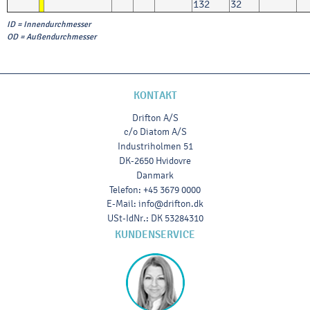
132
32
ID = Innendurchmesser
OD = Außendurchmesser
KONTAKT
Drifton A/S
c/o Diatom A/S
Industriholmen 51
DK-2650 Hvidovre
Danmark
Telefon
:
+45 3679 0000
E-Mail
:
info@drifton.dk
USt-IdNr.
:
DK 53284310
KUNDENSERVICE