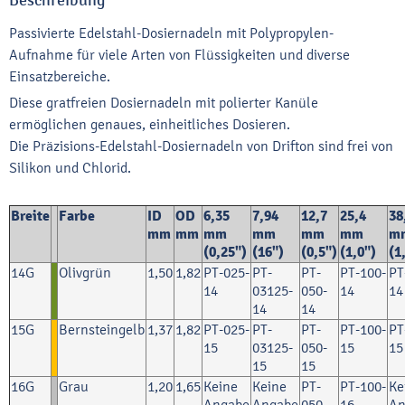
Beschreibung
Passivierte Edelstahl-Dosiernadeln mit Polypropylen-
Aufnahme für viele Arten von Flüssigkeiten und diverse
Einsatzbereiche.
Diese gratfreien Dosiernadeln mit polierter Kanüle
ermöglichen genaues, einheitliches Dosieren.
Die Präzisions-Edelstahl-Dosiernadeln von Drifton sind frei von
Silikon und Chlorid.
Breite
Farbe
ID
OD
6,35
7,94
12,7
25,4
38
mm
mm
mm
mm
mm
mm
m
(0,25")
(16")
(0,5")
(1,0")
(1
14G
Olivgrün
1,50
1,82
PT-025-
PT-
PT-
PT-100-
PT
14
03125-
050-
14
14
14
14
15G
Bernsteingelb
1,37
1,82
PT-025-
PT-
PT-
PT-100-
PT
15
03125-
050-
15
15
15
15
16G
Grau
1,20
1,65
Keine
Keine
PT-
PT-100-
Ke
Angabe
Angabe
050-
16
An