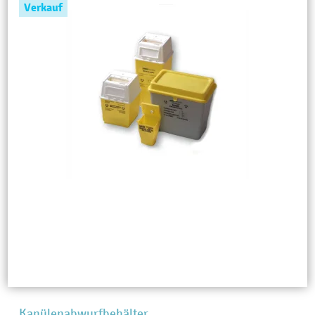
Verkauf
Kanülenabwurfbehälter